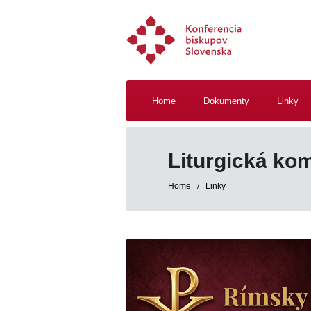
Home
Dokumenty
Linky
Liturgická ko
Home
/
Linky