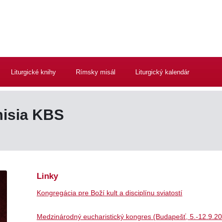
Liturgické knihy
Rímsky misál
Liturgický kalendár
misia KBS
Linky
Kongregácia pre Boží kult a disciplínu sviatostí
Medzinárodný eucharistický kongres (Budapešť, 5.-12.9.2