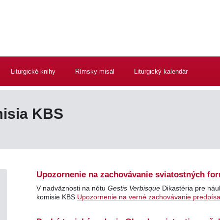
Liturgické knihy
Rímsky misál
Liturgický kalendár
misia KBS
Upozornenie na zachovávanie sviatostných fo
V nadväznosti na nótu
Gestis Verbisque
Dikastéria pre náuk
komisie KBS
Upozornenie na verné zachovávanie predpísa