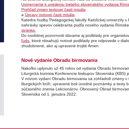
Usmernenie k uvedeniu tretieho slovenského vydania Rím
Prehľad zmien textovej časti misála
a
Úpravy notovej časti misála
.
Katedra hudby Pedagogickej fakulty Katolíckej univerzity 
nahrávky spevov celebranta podľa nového vydania Rímske
stránke.
Do osobitnej pozornosti dávame aj podklady pre organisto
ľudu
, ktoré obsahujú notové podklady pre odpovede v dialog
zhudobnené, ako aj upravené trojité Amen.
Nové vydanie Obradu birmovania
Nakoľko uplynulo už 45 rokov od vydania Obradu birmovan
Liturgická komisia Konferencie biskupov Slovenska (KBS) p
V novom vydaní Obradu birmovania sa zohľadnili zmeny v t
liturgických kníh, upravené boli úvodné poznámky a texty b
súčasného znenia Lekcionárov. Obnovený Obrad birmovani
Slovenska od 1. januára 2022.