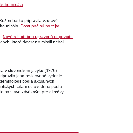
skeho misála
v Ružomberku pripravila vzorové
ho misála.
Dostupné sú na tejto
v:
Nové a hudobne upravené odpovede
och, ktoré doteraz v misáli neboli
ia v slovenskom jazyku (1976),
ripravila jeho revidované vydanie.
erminológii podľa aktuálnych
iblických čítaní sú uvedené podľa
a sa stáva záväzným pre diecézy