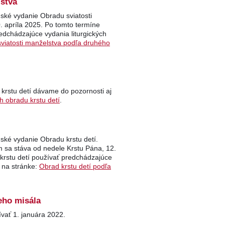
lstva
ské vydanie Obradu sviatosti
 apríla 2025. Po tomto termíne
edchádzajúce vydania liturgických
viatosti manželstva podľa druhého
 krstu detí dávame do pozornosti aj
ch obradu krstu detí
.
ské vydanie Obradu krstu detí.
sa stáva od nedele Krstu Pána, 12.
krstu detí používať predchádzajúce
e na stránke:
Obrad krstu detí podľa
eho misála
vať 1. januára 2022.