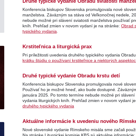
Druhé typické vydanie Obradu sviatosti manže
Konferencia biskupov Slovenska promulgovala nové sloven
manželstva. Záväzným sa stáva od Veľkonočnej nedele, 20.
nebude možné pri slávení sviatosti manželstva používať pr
kníh. Prehľad zmien v novom vydaní je na stránke:
Obrad s
typického vydania
.
Krstiteľnica a liturgická prax
Pri príležitosti uvedenia druhého typického vydania Obradu
krátku štúdiu o používaní krstiteľnice a niektorých aspekto
Druhé typické vydanie Obradu krstu detí
Konferencia biskupov Slovenska promulgovala nové sloven
Používať ho je možné hneď, ako bude dostupné. Záväzným 
januára 2025. Po tomto termíne nebude možné pri slávení 
vydania liturgických kníh. Prehľad zmien v novom vydaní j
druhého typického vydania
Aktuálne informácie k uvedeniu nového Rímsk
Nové slovenské vydanie Rímskeho misála sme začali použí
Na stránke Liturgickej komisie KBS sú aktuálne informácie: