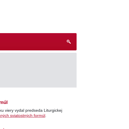
rmúl
u viery vydal predseda Liturgickej
ných sviatostných formúl
.