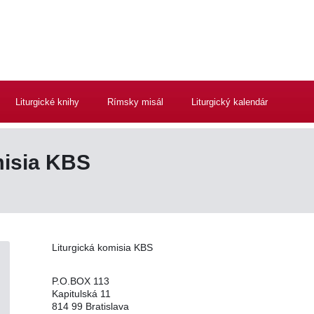
Liturgické knihy
Rímsky misál
Liturgický kalendár
misia KBS
Liturgická komisia KBS
P.O.BOX 113
Kapitulská 11
814 99 Bratislava