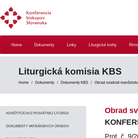
Home
Dokumenty
Linky
Liturgické knihy
Ríms
Liturgická komisia KBS
Home
/
Dokumenty
/
Dokumenty KBS
/
Obrad sviatosti manželstv
Obrad sv
KONŠTITÚCIA O POSVÄTNEJ LITURGII
KONFER
DOKUMENTY VATIKÁNSKYCH ÚRADOV
Prot. č. 9/