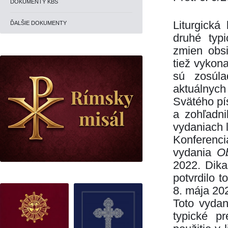
DOKUMENTY KBS
Liturgická
ĎALŠIE DOKUMENTY
druhé ty­p
zmien obsi
tiež vykon
sú zo­sú
aktuálnyc
Svätého pí
a zohľadni
vyda­niach 
Konferenci
vydania
Ob
2022. Dikas
potvrdilo 
8. mája 20
Toto vyda
typické p