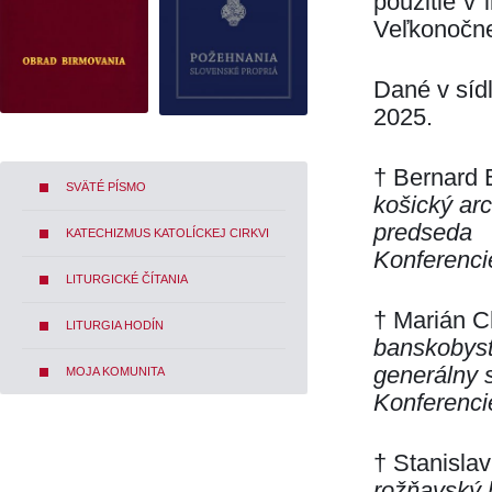
použitie v
Veľkonočnej
Dané v síd
2025.
†
Bernard 
SVÄTÉ PÍSMO
košický arc
predseda
KATECHIZMUS KATOLÍCKEJ CIRKVI
Konferenci
LITURGICKÉ ČÍTANIA
†
Marián C
LITURGIA HODÍN
banskobyst
generálny 
MOJA KOMUNITA
Konferenci
†
Stanislav
rožňavský 